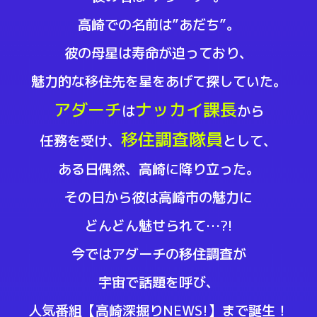
高崎での名前は”あだち”。
彼の母星は寿命が迫っており、
魅力的な移住先を星をあげて探していた。
アダーチ
ナッカイ課長
は
から
移住調査隊員
任務を受け、
として、
ある日偶然、高崎に降り立った。
その日から彼は高崎市の魅力に
どんどん魅せられて…?!
今ではアダーチの移住調査が
宇宙で話題を呼び、
人気番組【高崎深掘りNEWS!】まで誕生！